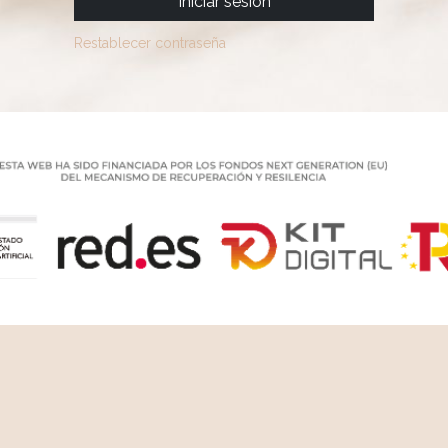
Iniciar sesión
Restablecer contraseña